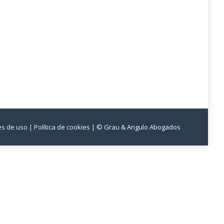
nes de uso
| Política de cookies
| © Grau & Angulo Abogados