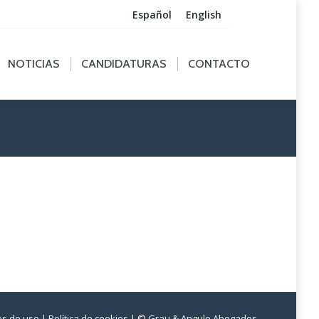
Español
English
ICIAS
CANDIDATURAS
CONTACTO
NOTICIAS
CANDIDATURAS
CONTACTO
nes de uso
| Política de cookies
| © Grau & Angulo Abogados