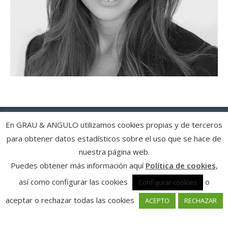
En GRAU & ANGULO utilizamos cookies propias y de terceros
para obtener datos estadísticos sobre el uso que se hace de
Política de privacidad y condiciones de uso
| Política de cookies
|
nuestra página web.
© Grau & Angulo Abogados
Puedes obtener más información aquí
Política de cookies
,
así como configurar las cookies
o
Configurar cookies
aceptar o rechazar todas las cookies
ACEPTO
RECHAZAR