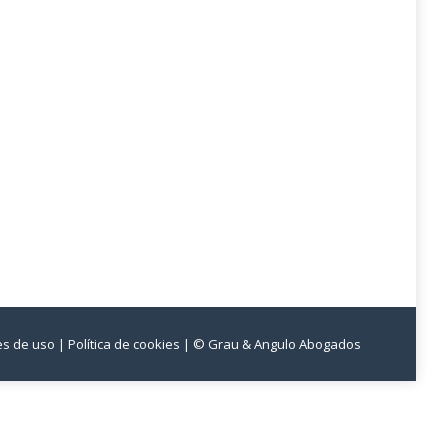
nes de uso
| Política de cookies
| © Grau & Angulo Abogados