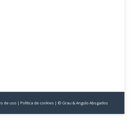
nes de uso
| Política de cookies
| © Grau & Angulo Abogados