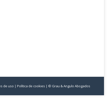
nes de uso
| Política de cookies
| © Grau & Angulo Abogados