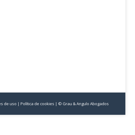
nes de uso
| Política de cookies
| © Grau & Angulo Abogados