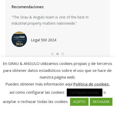
Recomendaciones
s a
“The Grau & Angulo team is one of the best in
“Grau &
industrial property matters nationwide.”
service
nti-
highly 
driving
Legal 500 2024
En GRAU & ANGULO utilizamos cookies propias y de terceros
para obtener datos estadísticos sobre el uso que se hace de
nuestra página web.
Puedes obtener más información aquí
Política de cookies
,
así como configurar las cookies
o
Configurar cookies
Política de privacidad y condiciones de uso
| Política de cookies
|
© Grau & Angulo Abogados
aceptar o rechazar todas las cookies
ACEPTO
RECHAZAR