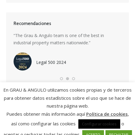
Recomendaciones
s a
“The Grau & Angulo team is one of the best in
“Grau &
industrial property matters nationwide.”
service
nti-
highly 
driving
Legal 500 2024
En GRAU & ANGULO utilizamos cookies propias y de terceros
para obtener datos estadísticos sobre el uso que se hace de
nuestra página web.
Puedes obtener más información aquí
Política de cookies
,
así como configurar las cookies
o
Configurar cookies
Política de privacidad y condiciones de uso
| Política de cookies
|
© Grau & Angulo Abogados
aceptar o rechazar todas las cookies
ACEPTO
RECHAZAR