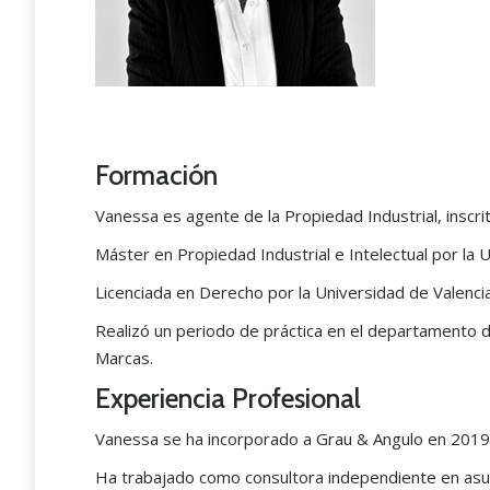
Formación
Vanessa es agente de la Propiedad Industrial, inscr
Máster en Propiedad Industrial e Intelectual por la 
Licenciada en Derecho por la Universidad de Valenci
Realizó un periodo de práctica en el departamento d
Marcas.
“The Grau & Angulo team i
the best in industrial proper
Experiencia Profesional
matters nationwide.”
Vanessa se ha incorporado a Grau & Angulo en 2019
Ha trabajado como consultora independiente en asun
Legal 500 2024