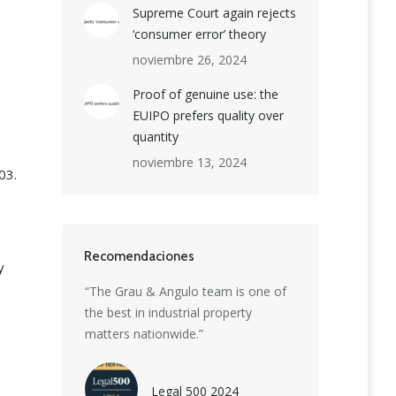
Supreme Court again rejects
‘consumer error’ theory
noviembre 26, 2024
Proof of genuine use: the
EUIPO prefers quality over
quantity
noviembre 13, 2024
03.
Recomendaciones
y
ion boutique
“The Grau & Angulo team is one of
“Grau & Angulo is
et-leading
the best in industrial property
delivering except
rmidable
matters nationwide.”
strategic advice. 
 patent, trade
highly skilled t
eiting
creativity with ins
Legal 500 2024