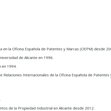
ita en la Oficina Española de Patentes y Marcas (OEPM) desde 20
Universidad de Alicante en 1996.
a en 1994.
e Relaciones Internacionales de la Oficina Española de Patentes 
s one of
“Grau & Angulo is a premier firm,
“a renowned IP litigat
ty
delivering exceptional services and
that maintains a mark
strategic advice. Its richly diverse and
position due to its fo
.
highly skilled team combines
reputation for work on
creativity with insight, driving the
mark and anti-counterf
tos de la Propiedad Industrial en Alicante desde 2012.