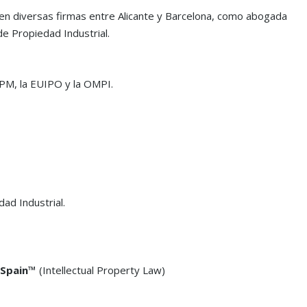
firm’s continued success.”
mandates.”
en diversas firmas entre Alicante y Barcelona, como abogada
de Propiedad Industrial.
WTR 1000 2026
Chambers
EPM, la EUIPO y la OMPI.
ad Industrial.
 Spain™
(Intellectual Property Law)