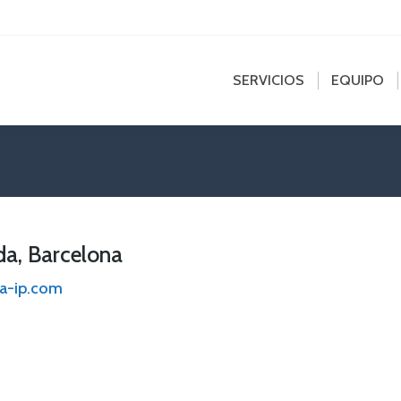
edin
SERVICIOS
EQUIPO
NOT
e
ns
SERVICIOS
EQUIPO
dow
a, Barcelona
ga-ip.com